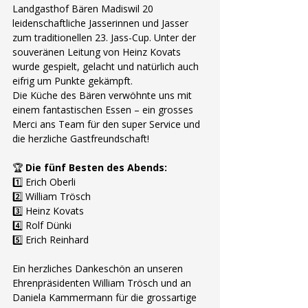
Landgasthof Bären Madiswil 20 
leidenschaftliche Jasserinnen und Jasser 
zum traditionellen 23. Jass-Cup. Unter der 
souveränen Leitung von Heinz Kovats 
wurde gespielt, gelacht und natürlich auch 
eifrig um Punkte gekämpft.
Die Küche des Bären verwöhnte uns mit 
einem fantastischen Essen – ein grosses 
Merci ans Team für den super Service und 
die herzliche Gastfreundschaft!
🏆 
Die fünf Besten des Abends:
1️⃣ Erich Oberli
2️⃣ William Trösch
3️⃣ Heinz Kovats
4️⃣ Rolf Dünki
5️⃣ Erich Reinhard
Ein herzliches Dankeschön an unseren 
Ehrenpräsidenten William Trösch und an 
Daniela Kammermann für die grossartige 