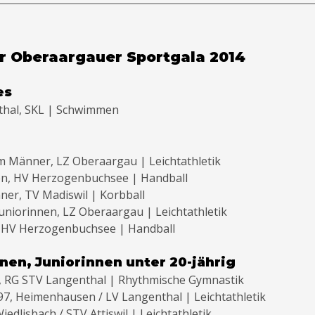
er Oberaargauer Sportgala 2014
es
hal, SKL | Schwimmen
m Männer, LZ Oberaargau | Leichtathletik
nen, HV Herzogenbuchsee | Handball
ner, TV Madiswil | Korbball
Juniorinnen, LZ Oberaargau | Leichtathletik
 HV Herzogenbuchsee | Handball
nnen, Juniorinnen unter 20-jährig
8, RG STV Langenthal | Rhythmische Gymnastik
997, Heimenhausen / LV Langenthal | Leichtathletik
iedlisbach / STV Attiswil | Leichtathletik