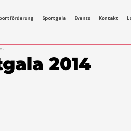
portförderung
Sportgala
Events
Kontakt
L
eit
tgala 2014