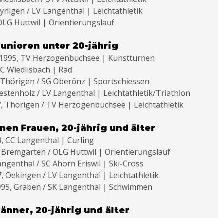
Wynigen / LV Langenthal | Leichtathletik
 OLG Huttwil | Orientierungslauf
Junioren unter 20-jährig
, 1995, TV Herzogenbuchsee | Kunstturnen
VC Wiedlisbach | Rad
9, Thörigen / SG Oberönz | Sportschiessen
estenholz / LV Langenthal | Leichtathletik/Triathlon
97, Thörigen / TV Herzogenbuchsee | Leichtathletik
nen Frauen, 20-jährig und älter
3, CC Langenthal | Curling
1, Bremgarten / OLG Huttwil | Orientierungslauf
angenthal / SC Ahorn Eriswil | Ski-Cross
7, Oekingen / LV Langenthal | Leichtathletik
 1995, Graben / SK Langenthal | Schwimmen
änner, 20-jährig und älter