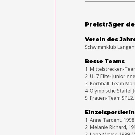
Preisträger d
Verein des Jahr
Schwimmklub Langent
Beste Teams
1. Mittelstrecken-Tea
2. U17 Elite-Juniorin
3. Korbball-Team Män
4. Olympische Staffel 
5. Frauen-Team SPL2,
Einzelsportleri
1. Anne Tardent, 199
2. Melanie Richard, 1
3. Lena Meyer, 1999, W